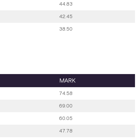
44.83
42.45
38.50
MARK
74.58
69.00
60.05
47.78