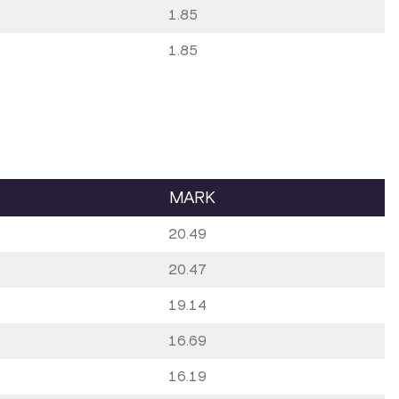
1.85
1.85
MARK
20.49
20.47
19.14
16.69
16.19