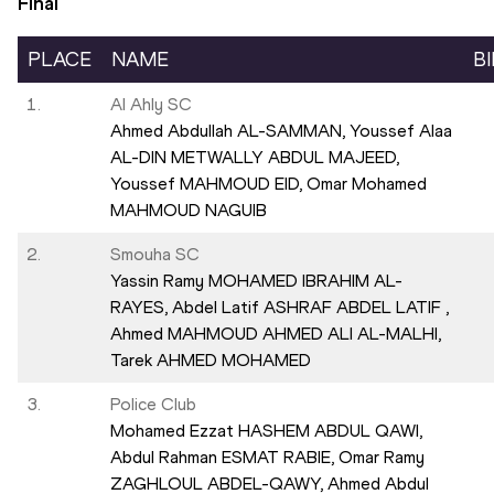
Final
PLACE
NAME
B
1.
Al Ahly SC
Ahmed Abdullah AL-SAMMAN,
Youssef Alaa
AL-DIN METWALLY ABDUL MAJEED,
Youssef MAHMOUD EID,
Omar Mohamed
MAHMOUD NAGUIB
2.
Smouha SC
Yassin Ramy MOHAMED IBRAHIM AL-
RAYES,
Abdel Latif ASHRAF ABDEL LATIF ,
Ahmed MAHMOUD AHMED ALI AL-MALHI,
Tarek AHMED MOHAMED
3.
Police Club
Mohamed Ezzat HASHEM ABDUL QAWI,
Abdul Rahman ESMAT RABIE,
Omar Ramy
ZAGHLOUL ABDEL-QAWY,
Ahmed Abdul