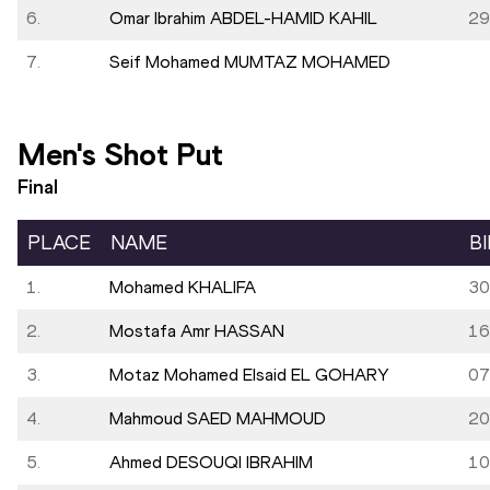
6.
Omar Ibrahim ABDEL-HAMID KAHIL
29
7.
Seif Mohamed MUMTAZ MOHAMED
Men's Shot Put
Final
PLACE
NAME
B
1.
Mohamed KHALIFA
30
2.
Mostafa Amr HASSAN
16
3.
Motaz Mohamed Elsaid EL GOHARY
07
4.
Mahmoud SAED MAHMOUD
20
5.
Ahmed DESOUQI IBRAHIM
10