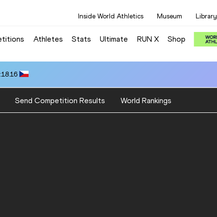
Inside World Athletics
Museum
Library
titions
Athletes
Stats
Ultimate
RUN X
Shop
3:18.45
Send Competition Results
World Rankings