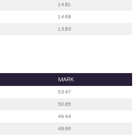
14.81
14.68
13.83
MARK
53.47
50.85
49.44
48.66