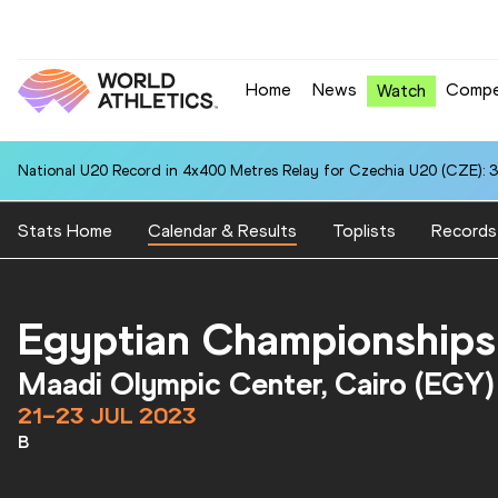
Home
News
Compe
Watch
National U20 Record in 4x400 Metres Relay for Australia U20 (AUS): 
Stats Home
Calendar & Results
Toplists
Records
Egyptian Championships
Maadi Olympic Center, Cairo (EGY)
21–23 JUL 2023
B