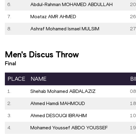
6.
Abdul-Rahman MOHAMED ABDULLAH
20
7.
Moataz AMR AHMED
26
8.
Ashraf Mohamed Ismael MULSIM
27
Men's Discus Throw
Final
PLACE
NAME
B
1.
Shehab Mohamed ABDALAZIZ
08
2.
Ahmed Hamdi MAHMOUD
18
3.
Ahmed DESOUQI IBRAHIM
10
4.
Mohamed Youssef ABDO YOUSSEF
19