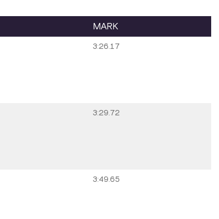
MARK
3:26.17
3:29.72
3:49.65