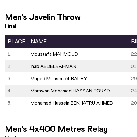
Men's Javelin Throw
Final
PLACE
NAME
B
1.
Moustafa MAHMOUD
22
2.
Ihab ABDELRAHMAN
01
3.
Maged Mohsen ALBADRY
29
4.
Marawan Mohamed HASSAN FOUAD
24
5.
Mohamed Hussein BEKHATRU AHMED
20
Men's 4x400 Metres Relay