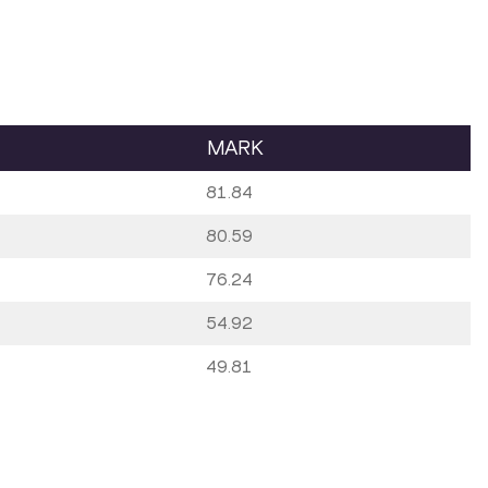
MARK
81.84
80.59
76.24
54.92
49.81