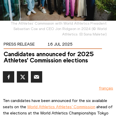
The Athletes’ Commission with World Athletics President
Sebastian Coe and CEO Jon Ridgeon in 2024
(
©
World
Athletics
Sona Maleter
)
PRESS RELEASE
16 JUL 2025
Candidates announced for 2025
Athletes' Commission elections
français
Ten candidates have been announced for the six available 
seats on the 
World Athletics Athletes’ Commission
 ahead of 
the elections at the World Athletics Championships Tokyo 