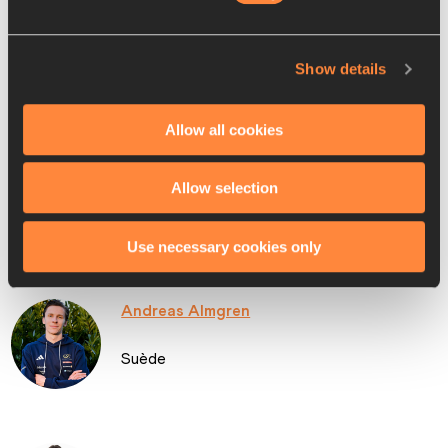
élections.
Show details
Voici, par ordre alphabétique, la liste des dix candidats :
Allow all cookies
Mo’ath Alkhawaldeh
Allow selection
Jordanie
Use necessary cookies only
Andreas Almgren
Suède