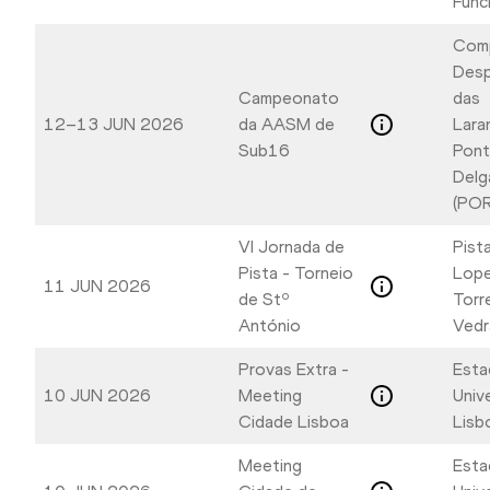
Func
Com
Desp
Campeonato
das
12–13 JUN 2026
da AASM de
Laran
Sub16
Pont
Delg
(POR
VI Jornada de
Pist
Pista - Torneio
Lope
11 JUN 2026
de Stº
Torr
António
Vedr
Provas Extra -
Esta
10 JUN 2026
Meeting
Unive
Cidade Lisboa
Lisb
Meeting
Esta