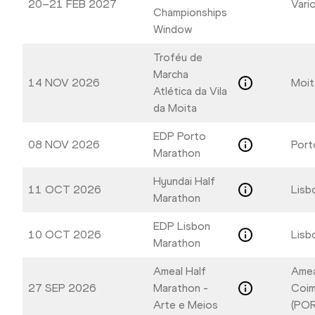
20–21 FEB 2027
Vari
Championships
Window
Troféu de
Marcha
14 NOV 2026
Moit
Atlética da Vila
da Moita
EDP Porto
08 NOV 2026
Port
Marathon
Hyundai Half
11 OCT 2026
Lisb
Marathon
EDP Lisbon
10 OCT 2026
Lisb
Marathon
Ameal Half
Amea
27 SEP 2026
Marathon -
Coim
Arte e Meios
(POR