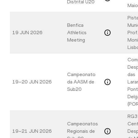
Distrital U20
Maio
Pist
Benfica
Muni
19 JUN 2026
Athletics
Prof
Meeting
Moni
Lisb
Com
Desp
Campeonato
das
19–20 JUN 2026
da AASM de
Laran
Sub20
Pont
Delg
(POR
RG3
Campeonatos
Cent
19–21 JUN 2026
Regionais de
Desp