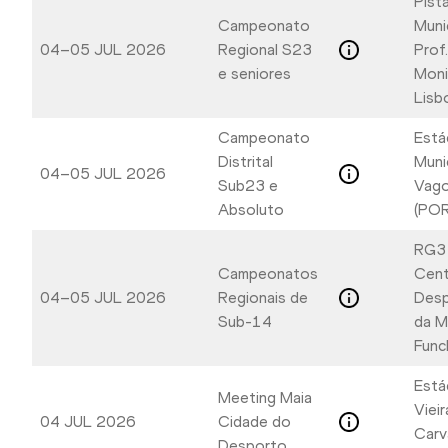
Pist
Campeonato
Muni
04–05 JUL 2026
Regional S23
Prof
e seniores
Moni
Lisb
Campeonato
Está
Distrital
Muni
04–05 JUL 2026
Sub23 e
Vago
Absoluto
(POR
RG3
Campeonatos
Cent
04–05 JUL 2026
Regionais de
Desp
Sub-14
da M
Func
Está
Meeting Maia
Vieir
04 JUL 2026
Cidade do
Carv
Desporto