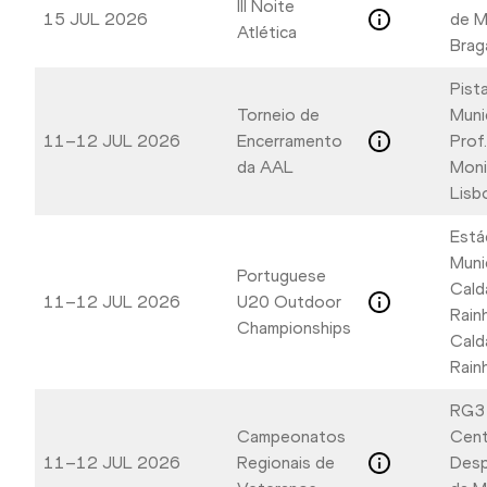
III Noite
15 JUL 2026
de M
Atlética
Brag
Pist
Torneio de
Muni
11–12 JUL 2026
Encerramento
Prof
da AAL
Moni
Lisb
Está
Muni
Portuguese
Cald
11–12 JUL 2026
U20 Outdoor
Rain
Championships
Cald
Rain
RG3
Campeonatos
Cent
11–12 JUL 2026
Regionais de
Desp