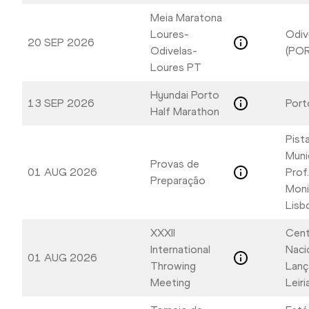
Meia Maratona
Loures-
Odiv
20 SEP 2026
Odivelas-
(POR
Loures PT
Hyundai Porto
13 SEP 2026
Port
Half Marathon
Pist
Muni
Provas de
01 AUG 2026
Prof
Preparação
Moni
Lisb
XXXII
Cent
International
Naci
01 AUG 2026
Throwing
Lanç
Meeting
Leir