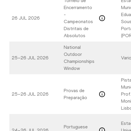
Torneio de
Está
Encerramento
Muni
-
Edua
26 JUL 2026
Campeonatos
Sous
Distritais de
Port
Absolutos
(POR
National
Outdoor
25–26 JUL 2026
Vari
Championships
Window
Pist
Muni
Provas de
25–26 JUL 2026
Prof
Preparação
Moni
Lisb
Esta
Portuguese
24–26 JUL 2026
Unive