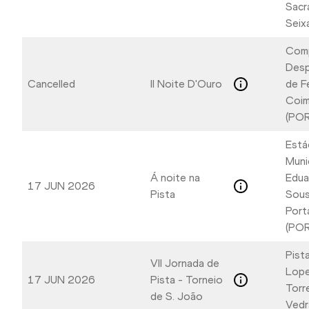
Sacr
Seix
Com
Desp
Cancelled
II Noite D'Ouro
de F
Coim
(POR
Está
Muni
Á noite na
Edua
17 JUN 2026
Pista
Sous
Port
(POR
Pist
VII Jornada de
Lope
17 JUN 2026
Pista - Torneio
Torr
de S. João
Vedr