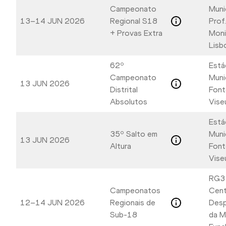
Campeonato
Muni
13–14 JUN 2026
Regional S18
Prof
+ Provas Extra
Moni
Lisb
62º
Está
Campeonato
Muni
13 JUN 2026
Distrital
Font
Absolutos
Vise
Está
35º Salto em
Muni
13 JUN 2026
Altura
Font
Vise
RG3
Campeonatos
Cent
12–14 JUN 2026
Regionais de
Desp
Sub-18
da M