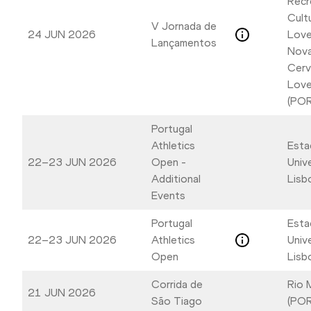
Recr
Cult
V Jornada de
24 JUN 2026
Lovel
Lançamentos
Nova
Cerv
Love
(POR
Portugal
Athletics
Esta
22–23 JUN 2026
Open -
Unive
Additional
Lisb
Events
Portugal
Esta
22–23 JUN 2026
Athletics
Unive
Open
Lisb
Corrida de
Rio 
21 JUN 2026
São Tiago
(POR