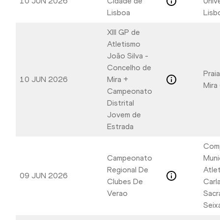
10 JUN 2026
Cidade de
Unive
Lisboa
Lisb
XIII GP de
Atletismo
João Silva -
Concelho de
Praia
10 JUN 2026
Mira +
Mira
Campeonato
Distrital
Jovem de
Estrada
Com
Campeonato
Muni
Regional De
Atle
09 JUN 2026
Clubes De
Carl
Verao
Sacr
Seix