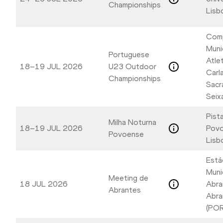
Championships
Lisb
Com
Muni
Portuguese
Atle
18–19 JUL 2026
U23 Outdoor
Carl
Championships
Sacr
Seix
Pist
Milha Noturna
18–19 JUL 2026
Povo
Povoense
Lisb
Está
Muni
Meeting de
18 JUL 2026
Abra
Abrantes
Abra
(POR