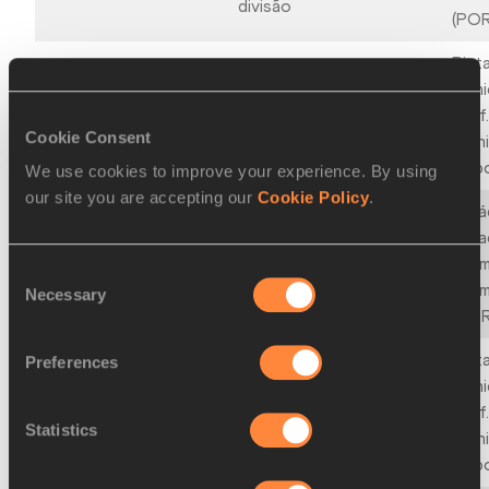
divisão
(POR
Pist
Muni
Provas de
27–28 JUN 2026
Prof
Preparação
Cookie Consent
Moni
Lisb
We use cookies to improve your experience. By using
our site you are accepting our
Cookie Policy
.
Está
Campeonato
Cida
Nacional de
27–28 JUN 2026
Coim
Consent
Clubes - 3ª
Coim
Necessary
Selection
divisão
(POR
Pist
Preferences
Meeting
Muni
25 JUN 2026
Falagueira
Prof
Statistics
Athletics
Moni
Lisb