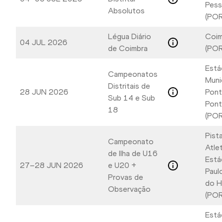
Pess
Absolutos
(POR
Légua Diário
Coim
04 JUL 2026
de Coimbra
(POR
Está
Campeonatos
Muni
Distritais de
28 JUN 2026
Pont
Sub 14 e Sub
Pont
18
(POR
Pist
Campeonato
Atle
de Ilha de U16
Está
27–28 JUN 2026
e U20 +
Paulo
Provas de
do H
Observação
(POR
Está