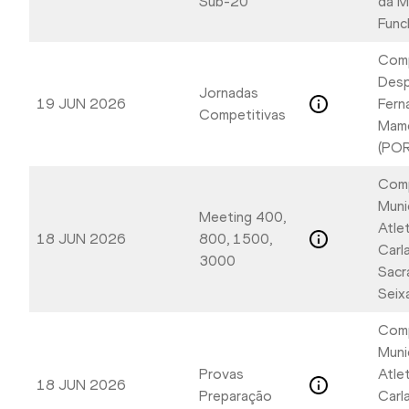
Sub-20
da M
Func
Com
Desp
Jornadas
19 JUN 2026
Fern
Competitivas
Mame
(POR
Com
Muni
Meeting 400,
Atle
18 JUN 2026
800, 1500,
Carl
3000
Sacr
Seix
Com
Muni
Provas
Atle
18 JUN 2026
Preparação
Carl