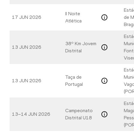
Está
II Noite
17 JUN 2026
de M
Atlética
Brag
Está
38º Km Jovem
Muni
13 JUN 2026
Distrital
Font
Vise
Está
Taça de
Muni
13 JUN 2026
Portugal
Vago
(POR
Está
Campeonato
Maga
13–14 JUN 2026
Distrital U18
Pess
(POR