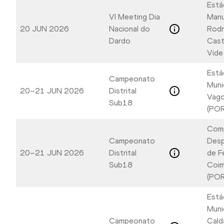
Está
VI Meeting Dia
Manu
20 JUN 2026
Nacional do
Rodr
Dardo
Cast
Vide
Está
Campeonato
Muni
20–21 JUN 2026
Distrital
Vago
Sub18
(POR
Com
Campeonato
Desp
20–21 JUN 2026
Distrital
de F
Sub18
Coim
(POR
Está
Muni
Campeonato
Cald