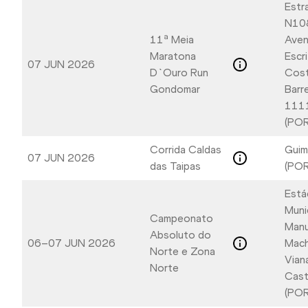
Estr
N10
11ª Meia
Aven
Maratona
Escr
07 JUN 2026
D`Ouro Run
Cos
Gondomar
Barr
1111
(POR
Corrida Caldas
Guim
07 JUN 2026
das Taipas
(POR
Está
Muni
Campeonato
Manu
Absoluto do
06–07 JUN 2026
Mach
Norte e Zona
Vian
Norte
Cast
(POR