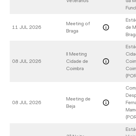
Veteranos
da M
Func
Está
Meeting of
11 JUL 2026
de M
Braga
Brag
Está
II Meeting
Cida
08 JUL 2026
Cidade de
Coim
Coimbra
Coim
(POR
Com
Desp
Meeting de
08 JUL 2026
Fern
Beja
Mame
(POR
Está