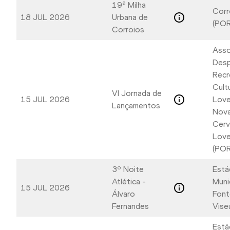
19ª Milha
Corr
18 JUL 2026
Urbana de
(POR
Corroios
Asso
Desp
Recr
Cult
VI Jornada de
15 JUL 2026
Lovel
Lançamentos
Nova
Cerv
Love
(POR
3º Noite
Está
Atlética -
Muni
15 JUL 2026
Álvaro
Font
Fernandes
Vise
Está