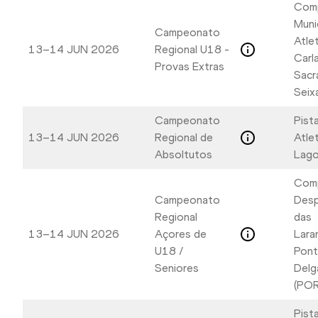
Com
Muni
Campeonato
Atle
13–14 JUN 2026
Regional U18 -
Carl
Provas Extras
Sacr
Seix
Campeonato
Pist
13–14 JUN 2026
Regional de
Atle
Absoltutos
Lago
Com
Campeonato
Desp
Regional
das
13–14 JUN 2026
Açores de
Laran
U18 /
Pont
Seniores
Delg
(POR
Pist