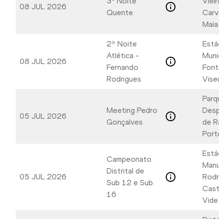
3ª Noite
Vieir
08 JUL 2026
Quente
Carv
Maia
2º Noite
Está
Atlética -
Muni
08 JUL 2026
Fernando
Font
Rodrigues
Vise
Parq
Meeting Pedro
Desp
05 JUL 2026
Gonçalves
de R
Port
Está
Campeonato
Manu
Distrital de
05 JUL 2026
Rodr
Sub 12 e Sub
Cast
16
Vide