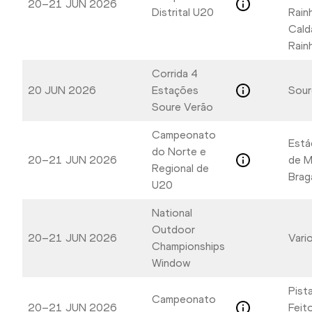
20–21 JUN 2026
Distrital U20
Rain
Cald
Rain
Corrida 4
20 JUN 2026
Estações
Sour
Soure Verão
Campeonato
Está
do Norte e
20–21 JUN 2026
de M
Regional de
Brag
U20
National
Outdoor
20–21 JUN 2026
Vari
Championships
Window
Pist
Campeonato
20–21 JUN 2026
Feito