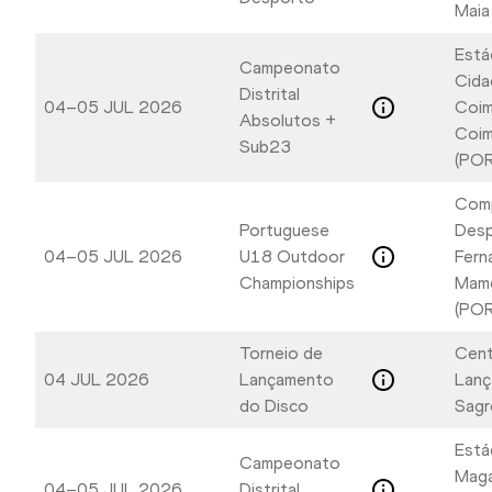
Maia
Está
Campeonato
Cida
Distrital
04–05 JUL 2026
Coim
Absolutos +
Coim
Sub23
(POR
Com
Portuguese
Desp
04–05 JUL 2026
U18 Outdoor
Fern
Championships
Mame
(POR
Torneio de
Cent
04 JUL 2026
Lançamento
Lanç
do Disco
Sagr
Está
Campeonato
Maga
04–05 JUL 2026
Distrital