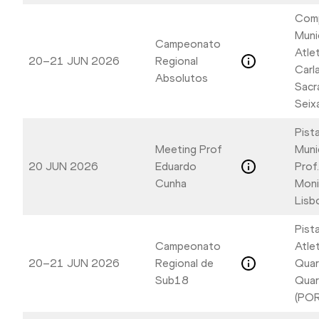
Com
Muni
Campeonato
Atle
20–21 JUN 2026
Regional
Carl
Absolutos
Sacr
Seix
Pist
Meeting Prof
Muni
20 JUN 2026
Eduardo
Prof
Cunha
Moni
Lisb
Pist
Campeonato
Atle
20–21 JUN 2026
Regional de
Quar
Sub18
Quar
(POR