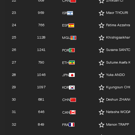
22
669
Zhixuan LI
CHN
23
969
Maor TIYOURI
ISR
24
766
Fatima Azzahra
ESP
25
1128
Khishigsaikhan
MGL
26
1241
Susana SANTOS
POR
27
790
Sutume Asefa KE
ETH
28
1046
Yuka ANDO
JPN
29
1097
Kyungsun CHOI
KOR
30
681
Deshun ZHANG
CHN
31
646
Natasha WODAK
CAN
32
849
Manon TRAPP
FRA