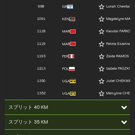
968
Lonah Chemtai S
ISR
1091
Magdalyne MASA
KEN
1118
Kaoutar FARKOUS
MAR
1119
Fatima Ezzahra 
MAR
1193
Zaida RAMOS
PER
1213
Izabela PASZKIE
POL
1350
Juliet CHEKWEL
UGA
1352
Mercyline CHEL
UGA
スプリット 40 KM
スプリット 35 KM