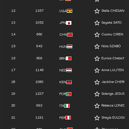
12
1357
Stella CHESANG
UGA
13
1062
Sayaka SATO
JPN
14
660
Cuomu CIREN
CHN
15
943
Nóra SZABÓ
HUN
16
609
Eunice Chebichi
BRN
17
1146
Anne LUIJTEN
NED
18
1080
Jackline CHERO
KEN
19
1237
Solange JESUS
POR
20
992
Rebecca LONEDO
ITA
21
1191
Sheyla EULOGIO
PER