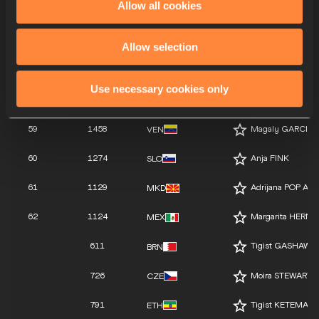
Allow all cookies
55
1179
Hanne Andersen 
NOR
56
731
Karen EHRENREI
DEN
Allow selection
57
1269
Clementine MU
RWA
Use necessary cookies only
58
657
Nicole URRA
CHI
59
1458
Magaly GARCIA
VEN
60
1274
Anja FINK
SLO
61
1129
Adrijana POP AR
MKD
62
1124
Margarita HERN
MEX
611
Tigist GASHAW
BRN
726
Moira STEWARTO
CZE
791
Tigist KETEMA
ETH