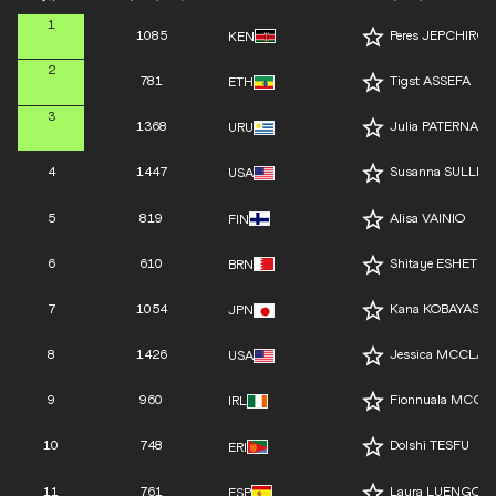
1
1085
Peres JEPCHIRCH
KEN
2
781
Tigst ASSEFA
ETH
3
1368
Julia PATERNAIN
URU
4
1447
Susanna SULLIV
USA
5
819
Alisa VAINIO
FIN
6
610
Shitaye ESHETE
BRN
7
1054
Kana KOBAYASHI
JPN
8
1426
Jessica MCCLAI
USA
9
960
Fionnuala MCC
IRL
10
748
Dolshi TESFU
ERI
11
761
Laura LUENGO
ESP