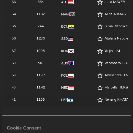
33
554
Julia MAYER
AUT
34
1132
Alina ARMAS
NAM
35
744
Silvia Patricia 
ECU
36
1286
Atalena Napule G
SSD
37
1098
Ye-jin LIM
KOR
38
549
Vanessa WILSON
AUS
39
1197
Aleksandra BRZE
POL
40
1142
Marcella HERZOG
NED
41
1108
Neheng KHATALA
LES
42
532
Sarah KLEIN
AUS
43
733
Sara Schou KRIS
DEN
Cookie Consent