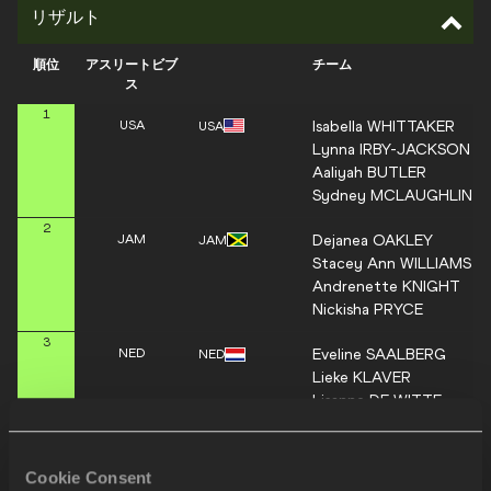
リザルト
順位
アスリートビブ
チーム
ス
1
Isabella
WHITTAKER
USA
USA
Lynna
IRBY-JACKSON
Aaliyah
BUTLER
Sydney
MCLAUGHLIN-L
2
Dejanea
OAKLEY
JAM
JAM
Stacey Ann
WILLIAMS
Andrenette
KNIGHT
Nickisha
PRYCE
3
Eveline
SAALBERG
NED
NED
Lieke
KLAVER
Lisanne
DE WITTE
Femke
BOL
Naomi
VAN DEN BROEC
4
BEL
BEL
Cookie Consent