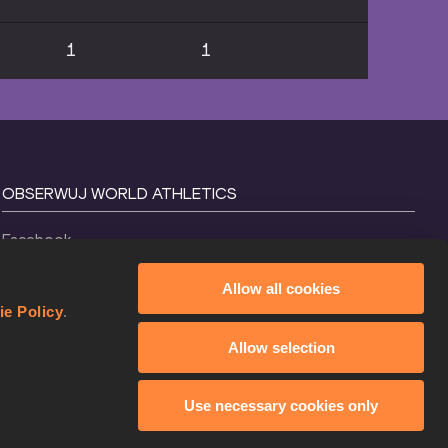
1
1
OBSERWUJ WORLD ATHLETICS
Facebook
Instagram
Allow all cookies
X
ie Policy
.
YouTube
Allow selection
TikTok
Use necessary cookies only