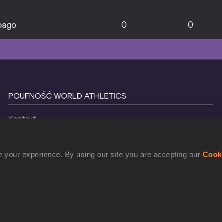
bago
0
0
POUFNOŚĆ WORLD ATHLETICS
Kontakt
Warunki i zasady
Polityka plików cookie
 your experience. By using our site you are accepting our
Cook
Polityka prywatności