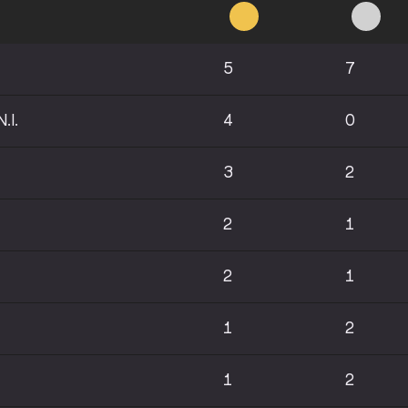
5
7
.I.
4
0
3
2
2
1
2
1
1
2
1
2