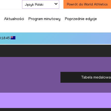
Język Polski
Powrót do World Athletics
Aktualności
Program minutowy
Poprzednie edycje
3:18.45
Tabela medalowa