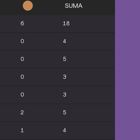
SUMA
6
18
0
4
0
5
0
3
0
3
2
5
1
4