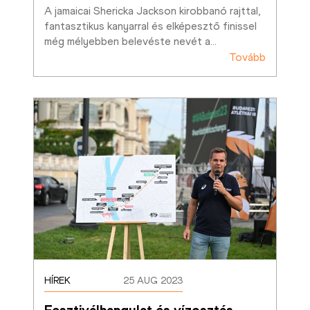
A jamaicai Shericka Jackson kirobbanó rajttal, 
fantasztikus kanyarral és elképesztő finissel 
még mélyebben belevéste nevét a
…
Tovább
HÍREK
25 AUG 2023
Fesztiválhangulat és vízosztás 