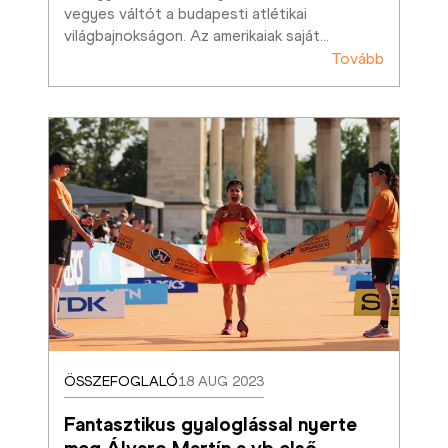
vegyes váltót a budapesti atlétikai 
világbajnokságon. Az amerikaiak saját
…
Tovább
ÖSSZEFOGLALÓ
18 AUG 2023
Fantasztikus gyaloglással nyerte 
meg Álvaro Martín a vb első
…