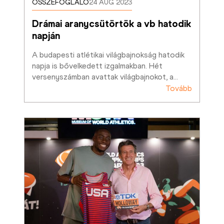
ÖSSZEFOGLALÓ
24 AUG 2023
Drámai aranycsütörtök a vb hatodik 
napján
A budapesti atlétikai világbajnokság hatodik 
napja is bővelkedett izgalmakban. Hét 
versenyszámban avattak világbajnokot, a
…
Tovább