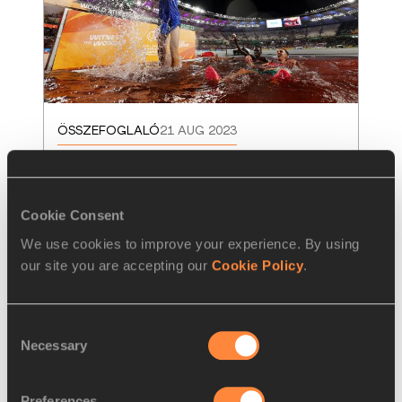
ÖSSZEFOGLALÓ
21 AUG 2023
Tokió olimpiai bajnokairól szólt a 
kedd Budapesten
Cookie Consent
Az atlétika három legendája újabb aranyakkal 
We use cookies to improve your experience. By using
gazdagította gyűjteményét, a 
diszkoszvetésben pedig meglepetés
…
our site you are accepting our
Cookie Policy
.
Tovább
Consent
Necessary
Selection
Preferences