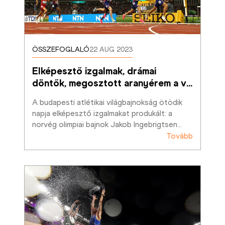
ÖSSZEFOGLALÓ
22 AUG 2023
Elképesztő izgalmak, drámai 
döntők, megosztott aranyérem a v
…
A budapesti atlétikai világbajnokság ötödik 
napja elképesztő izgalmakat produkált: a 
norvég olimpiai bajnok Jakob Ingebrigtsen
…
Tovább