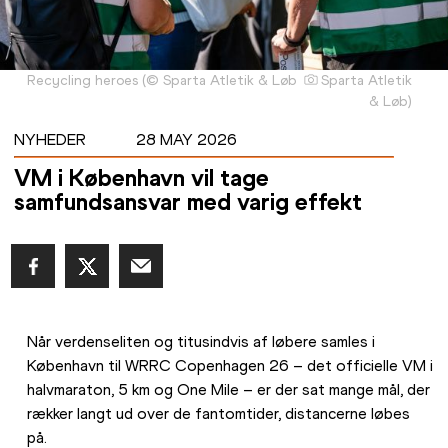
Recycling heroes
(
©
Sparta Atletik & Løb
Sparta Atletik
& Løb
)
NYHEDER
28 MAY 2026
VM i København vil tage
samfundsansvar med varig effekt
Når verdenseliten og titusindvis af løbere samles i 
København til WRRC Copenhagen 26 – det officielle VM i 
halvmaraton, 5 km og One Mile – er der sat mange mål, der 
rækker langt ud over de fantomtider, distancerne løbes 
på. 