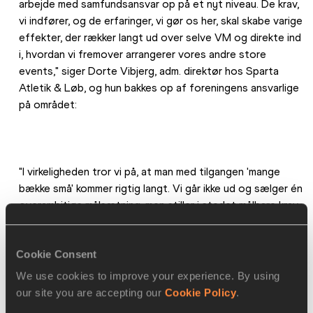
arbejde med samfundsansvar op på et nyt niveau. De krav, 
vi indfører, og de erfaringer, vi gør os her, skal skabe varige 
effekter, der rækker langt ud over selve VM og direkte ind 
i, hvordan vi fremover arrangerer vores andre store 
events," siger Dorte Vibjerg, adm. direktør hos Sparta 
Atletik & Løb, og hun bakkes op af foreningens ansvarlige 
på området:
"I virkeligheden tror vi på, at man med tilgangen 'mange 
bække små' kommer rigtig langt. Vi går ikke ud og sælger én 
overambitiøs målsætning, men stiller i stedet målbare krav 
på en lang række områder, hvor vi som eventarrangører 
reelt kan skrue på knapperne og tilsammen skabe en 
Cookie Consent
positiv effekt, som det er realistisk at skabe store 
resultater med i fremtiden," lyder det fra Nynne 
We use cookies to improve your experience. By using
Ammundsen, bæredygtighedsansvarlig i Sparta Atletik & 
our site you are accepting our
Cookie Policy
.
Løb.