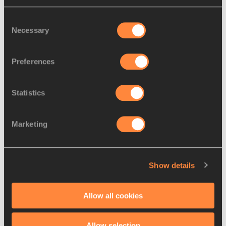
Consent
Necessary
Selection
Fem nøgleindsatser
Hele bæredygtighedsindsatsen samles under sloganet: 
Do 
Preferences
less. Do greener. Do it together.
Statistics
Under denne paraply er der defineret fem primære 
Marketing
indsatsområder:
Gennemgående nudging til adfærdsændrende ansvarlig 
Show details
adfærd
Allow all cookies
Indarbejde grønnere elementer i partner- og 
leverandøraftaler
Allow selection