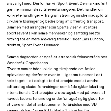
ansvarligt med. Derfor har vi i Sport Event Denmark indført 
grønne minimumskrav til eventarrangører. Det handler om 
konkrete handlinger – fra grøn strøm og mindre madspild til 
cirkulære løsninger og bedre brug af offentlig transport. 
Sammen med arrangører som Sparta viser vi, at store 
sportsevents kan samle mennesker og samtidig sætte 
retning for en mere ansvarlig fremtid," siger Lars Lundov, 
direktør, Sport Event Denmark.
Samme dagsorden er også et strategisk fokusområde hos 
Wonderful Copenhagen:
"Events samler både lokale og tilrejsende om fælles 
oplevelser og derfor er events – ligesom turismen i det 
hele taget – et oplagt sted at arbejde med at ændre 
adfærd og skabe forandringer, som både rykker lokalt og 
internationalt. Det arbejder vi strategisk med på tværs af 
hovedstadens turisme og er derfor også rigtig glade for 
at være en del af ambitionerne i forbindelse med VM 
senere på året," siger Kit Lykketoft, direktør for 