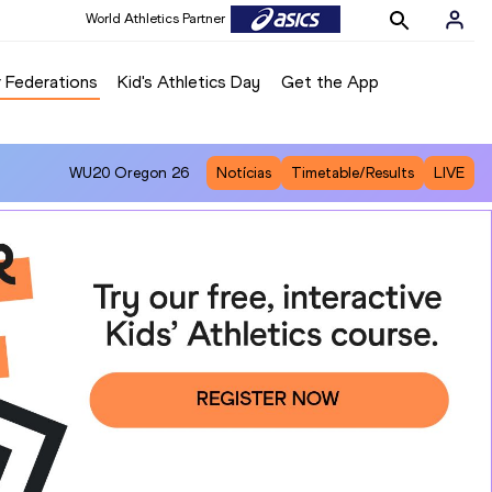
World Athletics Partner
 Federations
Kid's Athletics Day
Get the App
WU20
Oregon 26
Notícias
Timetable/Results
LIVE