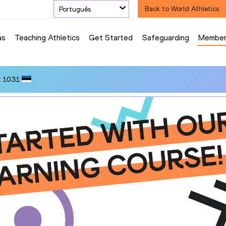
Português
Back to World Athletics
as
Teaching Athletics
Get Started
Safeguarding
Member
 10.31