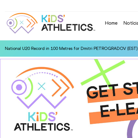
Home
Notíci
National U20 Record in 100 Metres for Dmitri PETROGRADOV (EST):