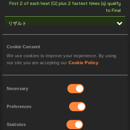
First 2 of each heat (Q) plus 2 fastest times (q) qualify
to Final
リザルト
スタートリスト
Cookie Consent
順番
アスリート
アスリート
We use cookies to improve your experience. By using
ビブス
our site you are accepting our
Cookie Policy
.
2
944
Boglárka TAKÁCS
HUN
Consent
Necessary
3
1450
Kayla WHITE
USA
Selection
4
690
Marie-Josée TA LOU-SMITH
CIV
Preferences
5
870
Daryll NEITA
GBR
Statistics
6
1439
Sha'Carri RICHARDSON
USA