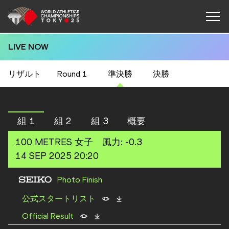
LIVE NOW
リザルト
Round 1
準決勝
決勝
組 1
組 2
組 3
概要
100 METRES
女子
風力
:
-0.3
14 SEP 2025 20:20
Photo Finish
公式スタートリスト
Official Result