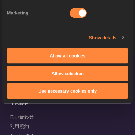
7
1028
Shericka JACKSON
JAM
Marketing
8
1299
Salomé KORA
SUI
9
740
Liranyi ALONSO
DOM
Show details
Allow all cookies
Allow selection
Use necessary cookies only
守秘義務
問い合わせ
利用規約