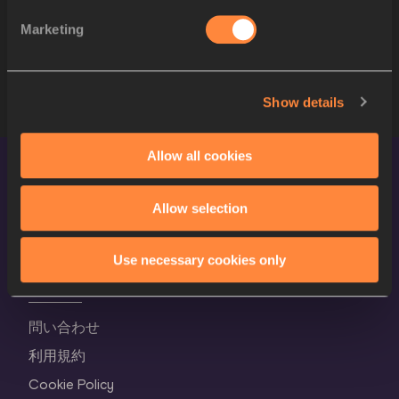
Marketing
8
944
Boglárka TAKÁCS
HUN
スタートリスト
Show details
Allow all cookies
Allow selection
Use necessary cookies only
守秘義務
問い合わせ
利用規約
Cookie Policy