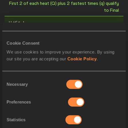
First 2 of each heat (Q) plus 2 fastest times (q) qualify
to Final
リザルト
順位
アスリートビ
アスリート
ブス
Cookie Consent
1
690
Marie-Josée TA LOU-SMITH
CIV
We use cookies to improve your experience. By using
our site you are accepting our
Cookie Policy
.
2
1028
Shericka JACKSON
JAM
3
1439
Sha'Carri RICHARDSON
USA
Consent
Necessary
Selection
4
870
Daryll NEITA
GBR
Preferences
5
740
Liranyi ALONSO
DOM
6
1450
Kayla WHITE
USA
Statistics
7
1299
Salomé KORA
SUI