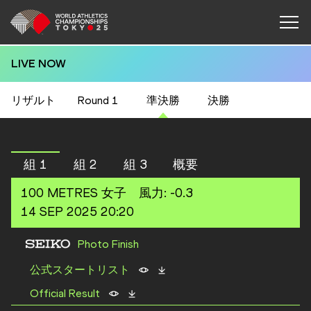
LIVE NOW
リザルト
Round 1
準決勝
決勝
組 1
組 2
組 3
概要
100 METRES
女子
風力
:
-0.3
14 SEP 2025 20:20
Photo Finish
公式スタートリスト
Official Result