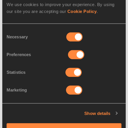
We use cookies to improve your experience. By using
our site you are accepting our
Cookie Policy
.
Consent
Necessary
Selection
Preferences
SØNDAG, 20. SEPTEMBER, 2026
Halvmaraton (udsolgt)
Statistics
Halvt så langt som et maraton – og dobbelt
så sjovt! Det gælder i hvert fald for den
VM-rute, vi har planlagt til dig med masser af
Marketing
musik og underholdning hele vejen fra start
til mål. Kom med og lad os få en kæmpe
løbefest!
Show details