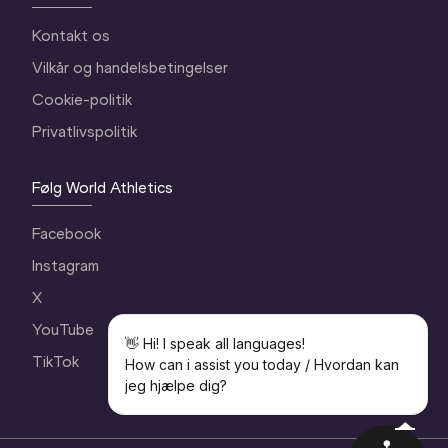
Kontakt os
Vilkår og handelsbetingelser
WRRC26 AI-Chatbot
Cookie-politik
Privatlivspolitik
👋 Hi! I speak all languages!

How can i assist you today / Hvordan 
Følg World Athletics
kan jeg hjælpe dig?
Facebook
Instagram
X
YouTube
👋 Hi! I speak all languages!
TikTok
How can i assist you today / Hvordan kan
jeg hjælpe dig?