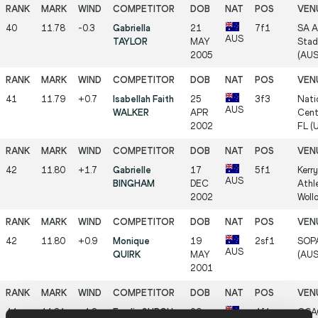
40
11.78
-0.3
Gabriella
21
7f1
SA A
AUS
TAYLOR
MAY
Stad
2005
(AUS
41
11.79
+0.7
Isabellah Faith
25
3f3
Nati
AUS
WALKER
APR
Cent
2002
FL (
42
11.80
+1.7
Gabrielle
17
5f1
Kerr
AUS
BINGHAM
DEC
Athl
2002
Woll
42
11.80
+0.9
Monique
19
2sf1
SOPA
AUS
QUIRK
MAY
(AUS
2001
44
11.81
+1.3
Emelia SURCH
29
4f1
QSA