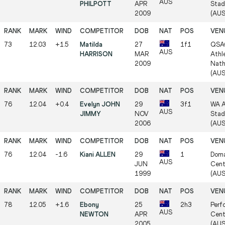
AUS
PHILPOTT
APR
Stad
2009
(AUS
73
12.03
+1.5
Matilda
27
1f1
QSA
AUS
HARRISON
MAR
Athle
2009
Nath
(AUS
76
12.04
+0.4
Evelyn JOHN
29
3f1
WA A
AUS
JIMMY
NOV
Stad
2006
(AUS
76
12.04
-1.6
Kiani ALLEN
29
1
Doma
AUS
JUN
Cent
1999
(AUS
78
12.05
+1.6
Ebony
25
2h3
Perf
AUS
NEWTON
APR
Cent
2005
(AUS