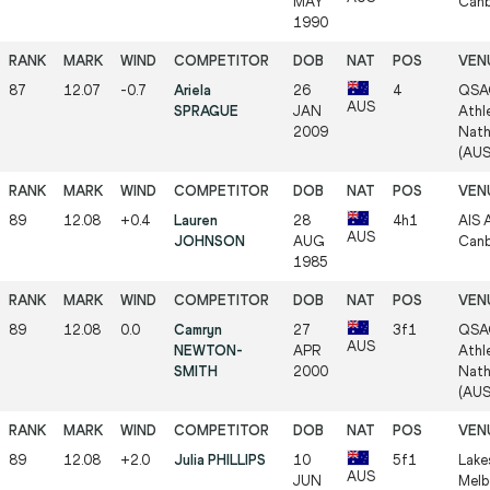
MAY
Canb
1990
87
12.07
-0.7
Ariela
26
4
QSA
AUS
SPRAGUE
JAN
Athle
2009
Nath
(AUS
89
12.08
+0.4
Lauren
28
4h1
AIS A
AUS
JOHNSON
AUG
Canb
1985
89
12.08
0.0
Camryn
27
3f1
QSA
AUS
NEWTON-
APR
Athle
SMITH
2000
Nath
(AUS
89
12.08
+2.0
Julia PHILLIPS
10
5f1
Lake
AUS
JUN
Melb