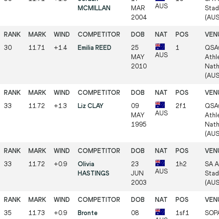
AUS
MCMILLAN
MAR
Stad
2004
(AUS
30
11.71
+1.4
Emilia REED
25
1
QSA
AUS
MAY
Athle
2010
Nath
(AUS
33
11.72
+1.3
Liz CLAY
09
2f1
QSA
AUS
MAY
Athle
1995
Nath
(AUS
33
11.72
+0.9
Olivia
23
1h2
SA A
AUS
HASTINGS
JUN
Stad
2003
(AUS
35
11.73
+0.9
Bronte
08
1sf1
SOPA