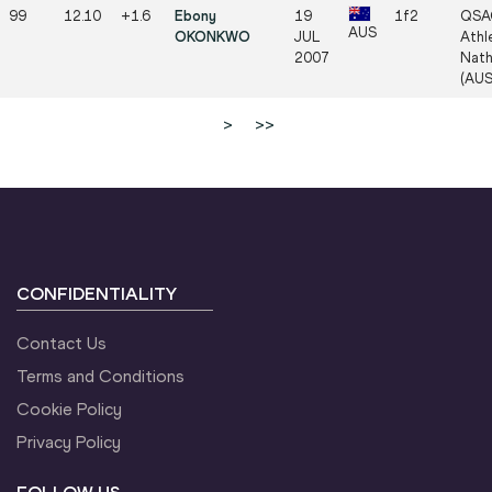
99
12.10
+1.6
Ebony
19
1f2
QSA
AUS
OKONKWO
JUL
Athle
2007
Nath
(AUS
>
>>
CONFIDENTIALITY
Contact Us
Terms and Conditions
Cookie Policy
Privacy Policy