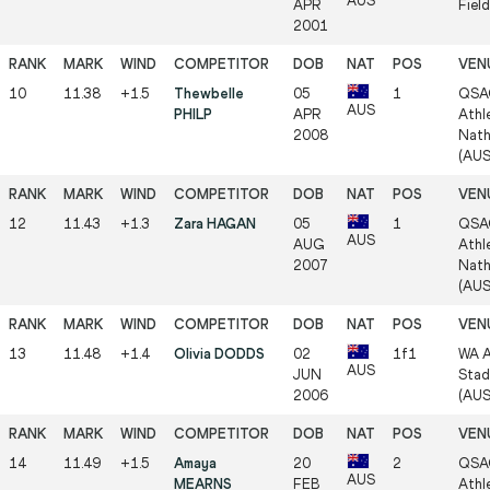
AUS
APR
Fiel
2001
10
11.38
+1.5
Thewbelle
05
1
QSA
AUS
PHILP
APR
Athle
2008
Nath
(AUS
12
11.43
+1.3
Zara HAGAN
05
1
QSA
AUS
AUG
Athle
2007
Nath
(AUS
13
11.48
+1.4
Olivia DODDS
02
1f1
WA A
AUS
JUN
Stad
2006
(AUS
14
11.49
+1.5
Amaya
20
2
QSA
AUS
MEARNS
FEB
Athle