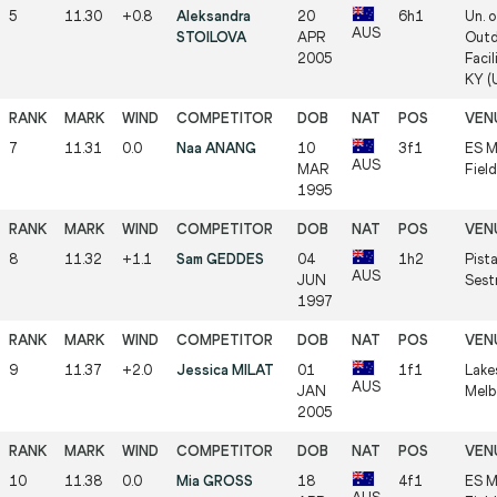
5
11.30
+0.8
Aleksandra
20
6h1
Un. 
AUS
STOILOVA
APR
Outd
2005
Facil
KY (
7
11.31
0.0
Naa ANANG
10
3f1
ES M
AUS
MAR
Fiel
1995
8
11.32
+1.1
Sam GEDDES
04
1h2
Pista
AUS
JUN
Sestr
1997
9
11.37
+2.0
Jessica MILAT
01
1f1
Lake
AUS
JAN
Melb
2005
10
11.38
0.0
Mia GROSS
18
4f1
ES M