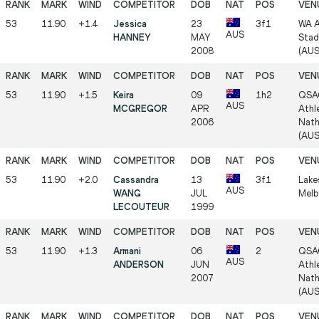
53
11.90
+1.4
Jessica
23
3f1
WA A
AUS
HANNEY
MAY
Stad
2008
(AUS
53
11.90
+1.5
Keira
09
1h2
QSA
AUS
MCGREGOR
APR
Athle
2006
Nath
(AUS
53
11.90
+2.0
Cassandra
13
3f1
Lake
AUS
WANG
JUL
Melb
LECOUTEUR
1999
53
11.90
+1.3
Armani
06
2
QSA
AUS
ANDERSON
JUN
Athle
2007
Nath
(AUS