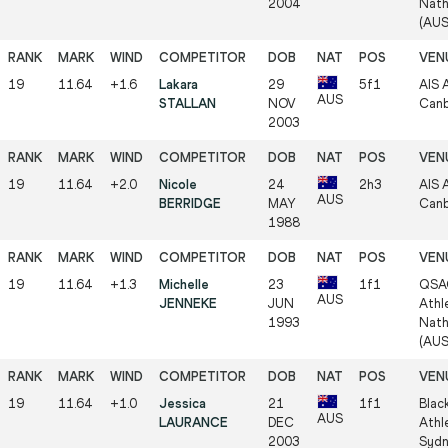
2004
Nath
(AUS
19
11.64
+1.6
Lakara
29
5f1
AIS A
AUS
STALLAN
NOV
Canb
2003
19
11.64
+2.0
Nicole
24
2h3
AIS A
AUS
BERRIDGE
MAY
Canb
1988
19
11.64
+1.3
Michelle
23
1f1
QSA
AUS
JENNEKE
JUN
Athle
1993
Nath
(AUS
19
11.64
+1.0
Jessica
21
1f1
Blac
AUS
LAURANCE
DEC
Athle
2003
Sydn