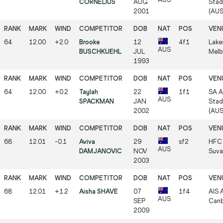
CORNELIUS
AUG
Stad
2001
(AUS
64
12.00
+2.0
Brooke
12
4f1
Lake
AUS
BUSCHKUEHL
JUL
Melb
1993
64
12.00
+0.2
Taylah
22
1f1
SA A
AUS
SPACKMAN
JAN
Stad
2002
(AUS
68
12.01
-0.1
Aviva
29
sf2
HFC 
AUS
DAMJANOVIC
NOV
Suva 
2003
68
12.01
+1.2
Aisha SHAVE
07
1f4
AIS A
AUS
SEP
Canb
2009