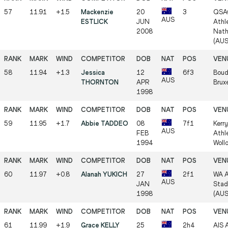
57
11.91
+1.5
Mackenzie
20
3
QSA
AUS
ESTLICK
JUN
Athle
2008
Nath
(AUS
58
11.94
+1.3
Jessica
12
6f3
Boud
AUS
THORNTON
APR
Bruxe
1998
59
11.95
+1.7
Abbie TADDEO
08
7f1
Kerr
AUS
FEB
Athl
1994
Woll
60
11.97
+0.8
Alanah YUKICH
27
2f1
WA A
AUS
JAN
Stad
1998
(AUS
61
11.99
+1.9
Grace KELLY
25
2h4
AIS A