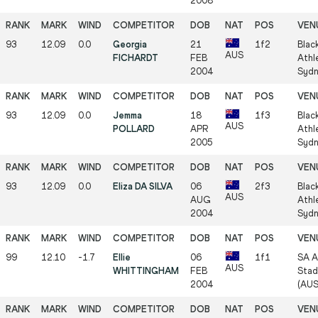
2008
93
12.09
0.0
Georgia
21
1f2
Blac
AUS
FICHARDT
FEB
Athle
2004
Sydn
93
12.09
0.0
Jemma
18
1f3
Blac
AUS
POLLARD
APR
Athle
2005
Sydn
93
12.09
0.0
Eliza DA SILVA
06
2f3
Blac
AUS
AUG
Athle
2004
Sydn
99
12.10
-1.7
Ellie
06
1f1
SA A
AUS
WHITTINGHAM
FEB
Stad
2004
(AUS