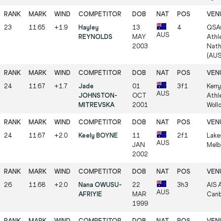
23
11.65
+1.9
Hayley
13
4
QSA
AUS
REYNOLDS
MAY
Athle
2003
Nath
(AUS
24
11.67
+1.7
Jade
01
3f1
Kerr
AUS
JOHNSTON-
OCT
Athl
MITREVSKA
2001
Woll
24
11.67
+2.0
Keely BOYNE
11
2f1
Lake
AUS
JAN
Melb
2002
26
11.68
+2.0
Nana OWUSU-
22
3h3
AIS A
AUS
AFRIYIE
MAR
Canb
1999