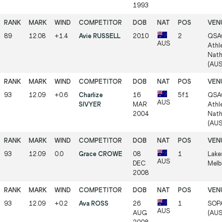
1993
89
12.08
+1.4
Avie RUSSELL
2010
2
QSA
AUS
Athle
Nath
(AUS
93
12.09
+0.6
Charlize
16
5f1
QSA
AUS
SIVYER
MAR
Athle
2004
Nath
(AUS
93
12.09
0.0
Grace CROWE
08
1
Lake
AUS
DEC
Melb
2008
93
12.09
+0.2
Ava ROSS
26
1
SOPA
AUS
AUG
(AUS