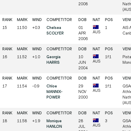
2008
Nath
(AUS
15
11.50
+0.3
Chelsea
01
1
AIS A
AUS
SCOLYER
APR
Canb
2006
16
11.52
+1.0
Georgia
10
1f1
Pista
AUS
HARRIS
JUN
Mond
2004
17
11.54
-0.9
Chloe
29
1f1
QSA
AUS
MANNIX-
NOV
Athle
POWER
2000
Nath
(AUS
18
11.58
+1.9
Monique
28
3
QSA
AUS
HANLON
JUL
Athle