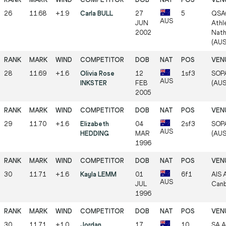
26
11.68
+1.9
Carla BULL
27
5
QSA
AUS
JUN
Athle
2002
Nath
(AUS
28
11.69
+1.6
Olivia Rose
12
1sf3
SOPA
AUS
INKSTER
FEB
(AUS
2005
29
11.70
+1.6
Elizabeth
04
2sf3
SOPA
AUS
HEDDING
MAR
(AUS
1996
30
11.71
+1.6
Kayla LEMM
01
6f1
AIS A
AUS
JUL
Canb
1996
30
11.71
+1.0
Jordan
17
10
SA A