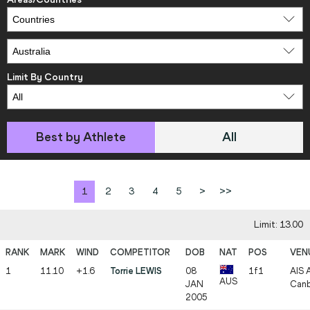
Limit By Country
Best by Athlete
All
1
2
3
4
5
>
>>
Limit: 13.00
1
11.10
+1.6
Torrie LEWIS
08
1f1
AIS A
AUS
JAN
Canb
2005