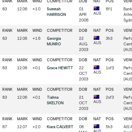
83
12.06
+1.0
Summah
01
6f1
Bard
AUS
HARRISON
APR
Athle
2006
Sydn
83
12.06
+1.6
Georgia
22
3h3
Perf
AUS
MUNRO
AUG
Cent
2003
(AUS
83
12.06
+0.1
Grace HEWITT
22
1sf3
Perf
AUS
OCT
Cent
2003
(AUS
83
12.06
+0.1
Tiahna
21
2sf3
Perf
AUS
SKELTON
OCT
Cent
2003
(AUS
87
12.07
+2.0
Kiara CALVERT
08
5h3
AIS A
AUS