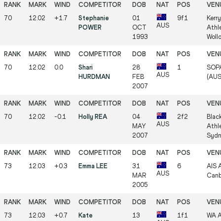
70
12.02
+1.7
Stephanie
01
9f1
Kerr
AUS
POWER
OCT
Athl
1993
Woll
70
12.02
0.0
Shari
28
1
SOPA
AUS
HURDMAN
FEB
(AUS
2007
70
12.02
-0.1
Holly REA
04
2f2
Blac
AUS
MAY
Athle
2007
Sydn
73
12.03
+0.3
Emma LEE
31
6
AIS A
AUS
MAR
Canb
2005
73
12.03
+0.7
Kate
13
1f1
WA A