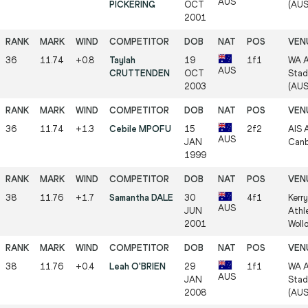
AUS
PICKERING
OCT
(AUS
2001
36
11.74
+0.8
Taylah
19
1f1
WA A
AUS
CRUTTENDEN
OCT
Stad
2003
(AUS
36
11.74
+1.3
Cebile MPOFU
15
2f2
AIS A
AUS
JAN
Canb
1999
38
11.76
+1.7
Samantha DALE
30
4f1
Kerr
AUS
JUN
Athl
2001
Woll
38
11.76
+0.4
Leah O'BRIEN
29
1f1
WA A
AUS
JAN
Stad
2008
(AUS