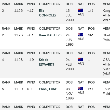
2
11.26
+1.7
Ella
13
1f1
Kerr
AUS
CONNOLLY
JUL
Athl
2000
Woll
2
11.26
+0.1
Bree MASTERS
24
3h1
Stad
AUS
JUN
Paris
1995
4
11.28
+1.9
Kristie
24
1
QSA
AUS
EDWARDS
FEB
Athle
2000
Nath
(AUS
5
11.30
0.0
Ebony LANE
08
2f1
ES M
AUS
NOV
Fiel
1998