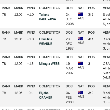
78
12.05
+1.0
Tuliana
24
3f1
Blac
AUS
KABUYAWA
DEC
Athle
2006
Sydn
78
12.05
+1.0
Christine
28
4f1
Blac
AUS
WEARNE
DEC
Athle
1987
Sydn
78
12.05
+1.3
Mikayla WEBB
19
3
QSA
AUS
MAR
Athle
2007
Nath
(AUS
78
12.05
-0.1
Elysha
04
3f2
Blac
AUS
CRAMER
FEB
Athle
2003
Sydn