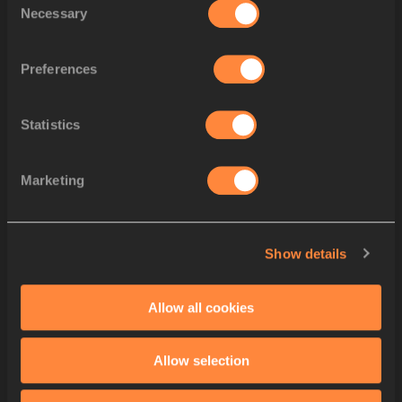
Necessary
Selection
順番
アスリート
アスリート
ビブス
Preferences
2
2387
Ben PATTISON
GBR
Statistics
3
2811
Maciej WYDERKA
POL
Marketing
4
2105
Kethobogile HAINGURA
BOT
5
2147
Marco AROP
CAN
Show details
6
2482
Mark ENGLISH
IRL
7
2632
Nicholas Kiplangat KEBENEI
KEN
Allow all cookies
8
2007
Djamel SEDJATI
ALG
Allow selection
9
2573
Tyrice TAYLOR
JAM