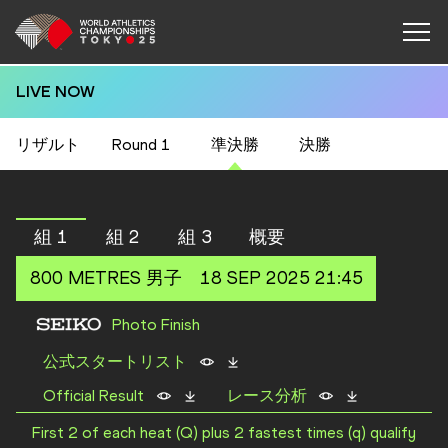
LIVE NOW
リザルト
Round 1
準決勝
決勝
組 1
組 2
組 3
概要
800 METRES
男子
18 SEP 2025 21:45
Photo Finish
公式スタートリスト
Official Result
レース分析
First 2 of each heat (Q) plus 2 fastest times (q) qualify